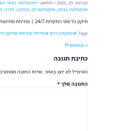
פברואר 25, 2020 • admin •
אינסטלטור באזור הש
אינסטלטור בצפון
,
אינסטלטורים
,
בנימינה
,
חדרה
,
פ
תיקון כל סוגי התקלות 24/7 | פתיחת סתימות | תיקון נזילות | פיצוצי צנרת | אחריות מלאה | מחירים נוחים | שירות מיידי
Tags:
#התקנת ברזים
#פתיחת סתימות
#תיקון פיצ
« Previous
כתיבת תגובה
האימייל לא יוצג באתר.
שדות החובה מסומנים
התגובה שלך
*